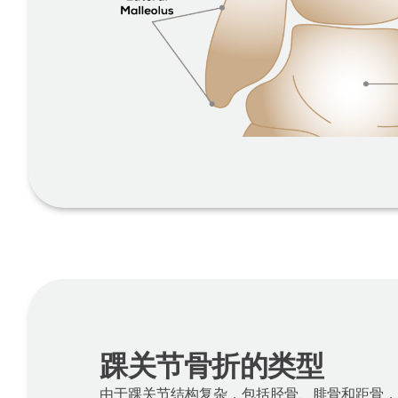
踝关节骨折的类型
由于踝关节结构复杂，包括胫骨、腓骨和距骨，