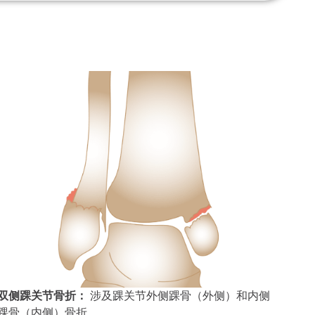
双侧踝关节骨折：
涉及踝关节外侧踝骨（外侧）和内侧
踝骨（内侧）骨折。