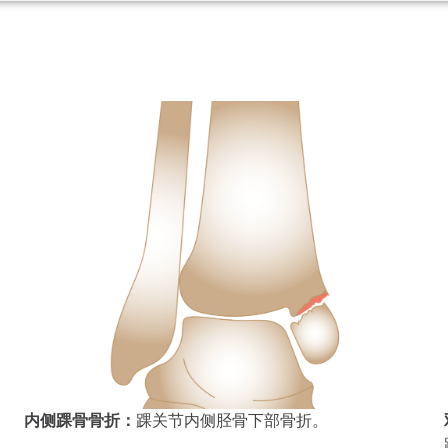
内侧踝骨骨折：
踝关节内侧胫骨下部骨折。