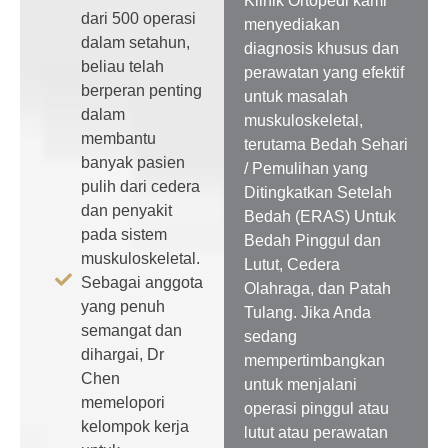
Klinik Ortopedi kami
dari 500 operasi
menyediakan
dalam setahun,
diagnosis khusus dan
beliau telah
perawatan yang efektif
berperan penting
untuk masalah
dalam
muskuloskeletal,
membantu
terutama Bedah Sehari
banyak pasien
/ Pemulihan yang
pulih dari cedera
Ditingkatkan Setelah
dan penyakit
Bedah (ERAS) Untuk
pada sistem
Bedah Pinggul dan
muskuloskeletal.
Lutut, Cedera
Sebagai anggota
Olahraga, dan Patah
yang penuh
Tulang. Jika Anda
semangat dan
sedang
dihargai, Dr
mempertimbangkan
Chen
untuk menjalani
memelopori
operasi pinggul atau
kelompok kerja
lutut atau perawatan