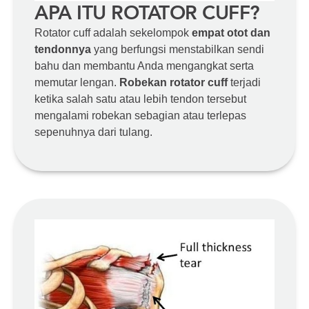
APA ITU ROTATOR CUFF?
Rotator cuff adalah sekelompok
empat otot dan
tendonnya
yang berfungsi menstabilkan sendi
bahu dan membantu Anda mengangkat serta
memutar lengan.
Robekan rotator cuff
terjadi
ketika salah satu atau lebih tendon tersebut
mengalami robekan sebagian atau terlepas
sepenuhnya dari tulang.