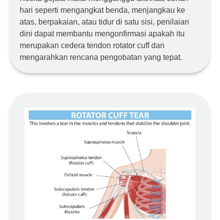
hari seperti mengangkat benda, menjangkau ke
atas, berpakaian, atau tidur di satu sisi, penilaian
dini dapat membantu mengonfirmasi apakah itu
merupakan cedera tendon rotator cuff dan
mengarahkan rencana pengobatan yang tepat.