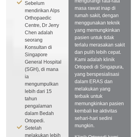
mengurangi rata-rata
Sebelum
masa rawat inap di
mendirikan Alps
rumah sakit, dengan
Orthopaedic
menggunakan teknik
Centre, Dr Jerry
yang memungkinkan
Chen adalah
pasien untuk tidak
seorang
terlalu merasakan sakit
Konsultan di
dan pulih lebih cepat.
Singapore
Kami adalah klinik
General Hospital
Ortopedi di Singapura,
(SGH), di mana
yang berspesialisasi
ia
dalam ERAS dan
mengumpulkan
melakukan yang
lebih dari 15
terbaik untuk
tahun
memungkinkan pasien
pengalaman
kembali ke aktivitas
dalam Bedah
sehari-hari sedini
Ortopedi.
mungkin.
Setelah
melakukan lebih