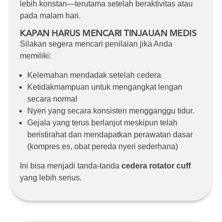
lebih konstan—terutama setelah beraktivitas atau
pada malam hari.
KAPAN HARUS MENCARI TINJAUAN MEDIS
Silakan segera mencari penilaian jika Anda
memiliki:
Kelemahan mendadak setelah cedera
Ketidakmampuan untuk mengangkat lengan
secara normal
Nyeri yang secara konsisten mengganggu tidur.
Gejala yang terus berlanjut meskipun telah
beristirahat dan mendapatkan perawatan dasar
(kompres es, obat pereda nyeri sederhana)
Ini bisa menjadi tanda-tanda
cedera rotator cuff
yang lebih serius.