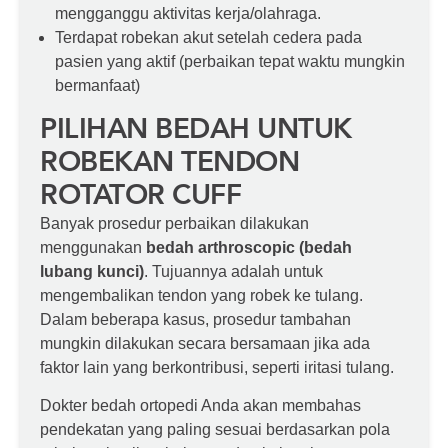
mengganggu aktivitas kerja/olahraga.
Terdapat robekan akut setelah cedera pada
pasien yang aktif (perbaikan tepat waktu mungkin
bermanfaat)
PILIHAN BEDAH UNTUK
ROBEKAN TENDON
ROTATOR CUFF
Banyak prosedur perbaikan dilakukan
menggunakan
bedah arthroscopic (bedah
lubang kunci)
. Tujuannya adalah untuk
mengembalikan tendon yang robek ke tulang.
Dalam beberapa kasus, prosedur tambahan
mungkin dilakukan secara bersamaan jika ada
faktor lain yang berkontribusi, seperti iritasi tulang.
Dokter bedah ortopedi Anda akan membahas
pendekatan yang paling sesuai berdasarkan pola